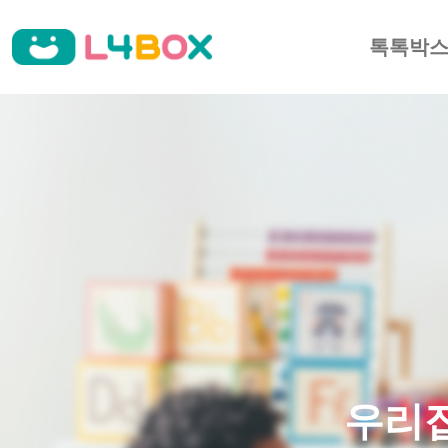
톡톡박
우리집